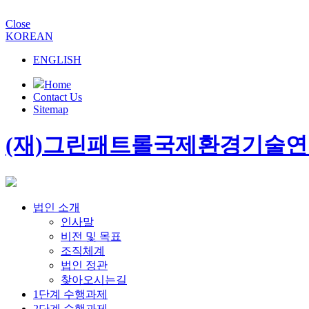
Close
KOREAN
ENGLISH
Home
Contact Us
Sitemap
(재)그린패트롤국제환경기술
법인 소개
인사말
비전 및 목표
조직체계
법인 정관
찾아오시는길
1단계 수행과제
2단계 수행과제